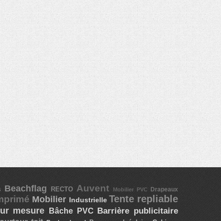
Beachflag
Auvent
es
RECTO
Mobilier PVC
Drapeaux
Tente repliable
imprimé
Mobilier
Industrielle
ur mesure
Bâche PVC
Barrière publicitaire