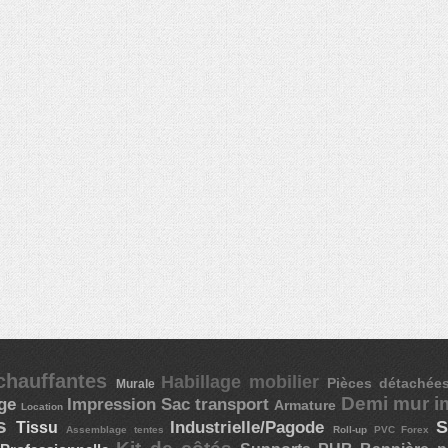
chauffantes
Habillage mobilier
Pièces détaché
Murale
Demi mur 
age
Impression
Sac transport
Armature
Location
ts
Industrielle/Pagode
S
Tissu
Assemblage tentes
Roll-up
PVC Forex