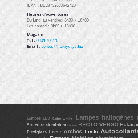
IBAN : BE28732630642420
Heures d'ouvertures
Du lundi au vendredi 8h30 > 18h00
Les samedis 9h00 > 18h00
Magasin
Tél :
080/870.270
Email :
ventes@happydays.biz
Lampes hallogènes 
Lampes LED
Cadre textile
RECTO VERSO
Eclair
Structure aluminium
Bases
Autocollan
Arches
Lests
Loisir
Plexiglass