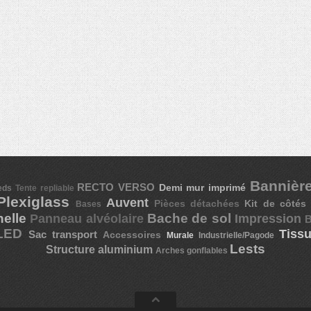
Bannière
RECTO VERSO
Demi mur imprimé
Tente repliable
ieds
Plexiglass
Auvent
Pièces détachées
Kit de côtés
Bases
nelle
Bache de sol
Impression
Panneau alvéolaire
B
 LED
Tiss
Sac transport
Accessoires
Murale
Industrielle/Pagode
Lests
Structure aluminium
Arches gonflables