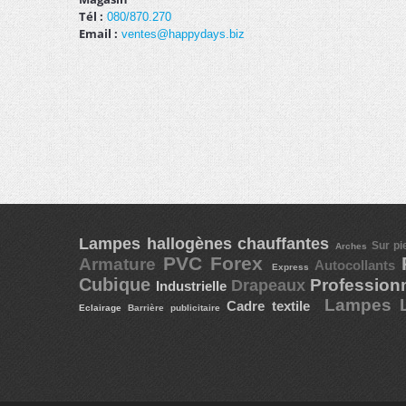
Tél :
080/870.270
Email :
ventes@happydays.biz
Lampes hallogènes chauffantes
Sur p
Arches
PVC Forex
Armature
Autocollants
Express
Cubique
Profession
Drapeaux
Industrielle
Lampes
Cadre textile
Eclairage
Barrière publicitaire