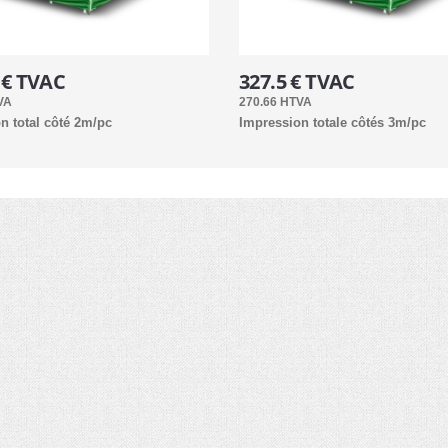
 € TVAC
327.5 € TVAC
VA
270.66 HTVA
n total côté 2m/pc
Impression totale côtés 3m/pc