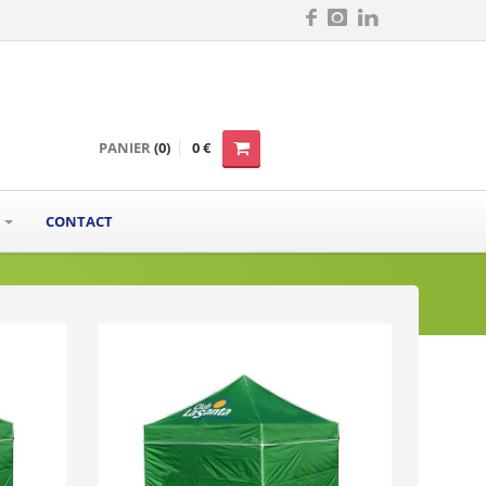
PANIER
(0)
0 €
S
CONTACT