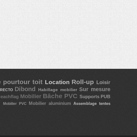
 pourtour toit
Roll-up
Location
Loisir
Dibond
Sur mesure
Habillage mobilier
RECTO
Bâche PVC
Mobilier
eachflag
Supports PUB
u
Mobilier aluminium
Assemblage tentes
Mobilier PVC