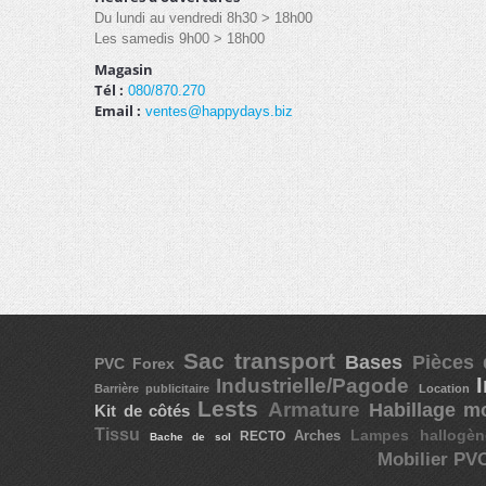
Du lundi au vendredi 8h30 > 18h00
Les samedis 9h00 > 18h00
Magasin
Tél :
080/870.270
Email :
ventes@happydays.biz
Sac transport
Bases
Pièces
PVC Forex
Industrielle/Pagode
Barrière publicitaire
Location
Lests
Armature
Habillage m
Kit de côtés
Tissu
Arches
Lampes hallogèn
RECTO
Bache de sol
Mobilier PV