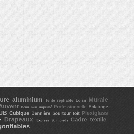
ture aluminium
Murale
Tente repliable
Loisir
Auvent
Professionnelle
Eclairage
Demi mur imprimé
PUB
Plexiglass
Cubique
Bannière pourtour toit
Drapeaux
Cadre textile
on
Express
Sur pieds
gonflables