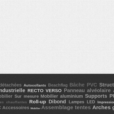
Bâche PVC
Struc
 détachées
Beachflag
Autocollants
Industrielle
Panneau alvéolaire
RECTO VERSO
Supports 
obilier
Mobilier aluminium
Sur mesure
Dibond
Roll-up
Lampes LED
es chauffantes
Impressi
Assemblage tentes
Arches 
Accessoires
C
Mobilier