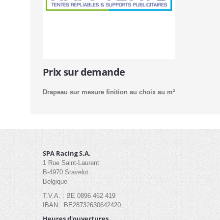
Prix sur demande
Drapeau sur mesure finition au choix au m²
SPA Racing S.A.
1 Rue Saint-Laurent
B-4970 Stavelot
Belgique
T.V.A. : BE 0896 462 419
IBAN : BE28732630642420
Heures d'ouvertures