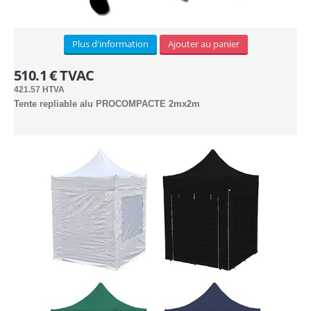
LOCATION
Plus d'information
Ajouter au panier
510.1 € TVAC
3x3m (3)
421.57 HTVA
Tente repliable alu PROCOMPACTE 2mx2m
3x4.5m (3)
Arches (1)
3x6m (3)
Kit de côtés (2)
Lests (1)
Lampes hallogènes chauffantes (1)
Lampes LED (1)