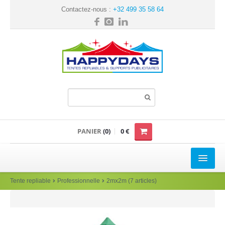
Contactez-nous :
+32 499 35 58 64
PANIER
(0)
0 €
TENTE REPLIABLE
Tente repliable
Professionnelle
2mx2m (7 articles)
Loisir