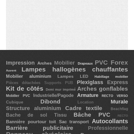
PVC Forex
Impression
Mobilier
Arches
Drapeaux
Lampes hallogènes chauffantes
Auvent
Mobilier aluminium
Lampes LED
Habillage mobilier
Plexiglass
Express
Pièces détachées
Supports PUB
Kit de côtés
Arches gonflables
Demi mur imprimé
Industrielle/Pagode
Armature
Mobilier PVC
RECTO VERSO
Dibond
Murale
Cubique
Location
Cadre textile
Structure aluminium
Beachflag
Bâche PVC
Bache de sol
Tissu
RECTO
Autocollants
Bannière pourtour toit
Sac transport
Barrière publicitaire
Professionnelle