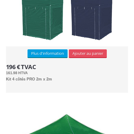
STRUCTURE ALUMINIUM
Murale (8)
Sur pieds (8)
Cadre textile (7)
Plus d'information
Ajouter au panier
196 € TVAC
Cubique (7)
161.98 HTVA
Kit 4 côtés PRO 2m x 2m
SUPPORTS PUB
Drapeaux
Beachflag (30)
Bases (8)