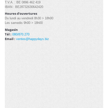
T.V.A. : BE 0896 462 419
IBAN : BE28732630642420
Heures d'ouvertures
Du lundi au vendredi 8h30 > 18h00
Les samedis 9h00 > 18h00
Magasin
Tél :
080/870.270
Email :
ventes@happydays.biz