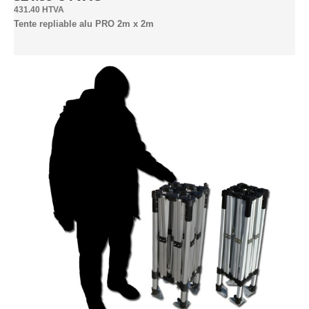
431.40 HTVA
Industrielle
Tente repliable alu PRO 2m x 2m
2.5mx2.5m (6)
3mx2m (7)
3mx3m (8)
4.5mx3m (9)
4mx4m (6)
6mx3m (8)
6mx4m (4pieds) (7)
6m Hexagonale (6)
8mx4m (6)
Express
1.8x1.8m (1)