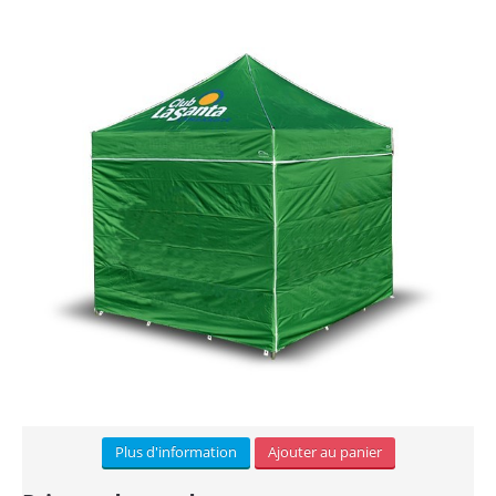
Bâche PVC (6)
Autocollants (3)
Tissu (3)
Panneau alvéolaire (3)
PVC Forex (8)
Dibond (2)
Plexiglass (2)
ACCESSOIRES
Lests (3)
Plus d'information
Ajouter au panier
Eclairage (2)