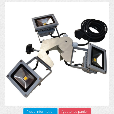
Sur mesure (1)
Bannière pourtour toit (5)
Demi mur imprimé (3)
Roll-up
RECTO (5)
RECTO VERSO (3)
Arches gonflables (1)
Barrière publicitaire
Armature (3)
Bâche PVC (6)
Sac transport (2)
Plus d'information
Ajouter au panier
Impression