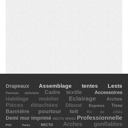
Assemblage tentes
Lests
Drapeaux
Cadre textile
Accessoires
Panneau alvéolaire
Eclairage
Habillage mobilier
Arches
Pièces détachées
Dibond
Express
Tissu
Bannière pourtour toit
Kit de côtés
Professionnelle
Demi mur imprimé
RECTO VERSO
Arches gonflables
RECTO
PVC Forex