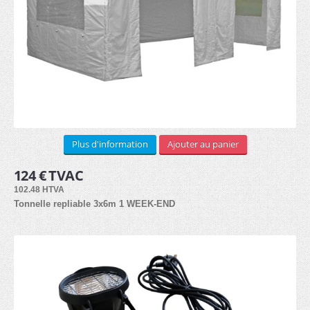
LOCATION
3x3m (3)
3x4.5m (3)
Arches (1)
Plus d'information
Ajouter au panier
3x6m (3)
124 € TVAC
102.48 HTVA
Kit de côtés (2)
Tonnelle repliable 3x6m 1 WEEK-END
Lests (1)
Lampes hallogènes chauffantes (1)
Lampes LED (1)