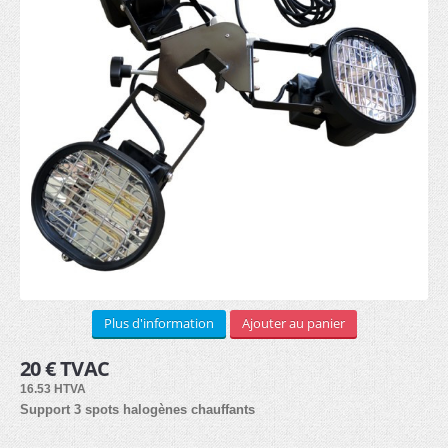
STRUCTURE ALUMINIUM
Murale (8)
Sur pieds (8)
Cadre textile (7)
Cubique (7)
SUPPORTS PUB
Plus d'information
Ajouter au panier
Drapeaux
20 € TVAC
Beachflag (30)
16.53 HTVA
Support 3 spots halogènes chauffants
Bases (8)