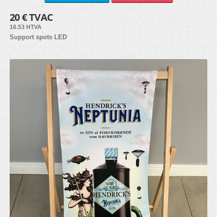
20 € TVAC
Bâche PVC (6)
16.53 HTVA
Autocollants (3)
Support spots LED
Tissu (3)
Panneau alvéolaire (3)
PVC Forex (8)
Dibond (2)
Plexiglass (2)
ACCESSOIRES
Lests (3)
Eclairage (2)