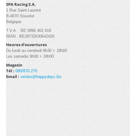
Industrielle/Pagode (13)
SPA Racing S.A.
1 Rue Saint-Laurent
B-4970 Stavelot
Belgique
CONTACT
T.V.A. : BE 0896 462 419
IBAN : BE28732630642420
Heures d'ouvertures
Du lundi au vendredi 8h30 > 18h00
Les samedis 9h00 > 18h00
Magasin
Tél :
080/870.270
Email :
ventes@happydays.biz