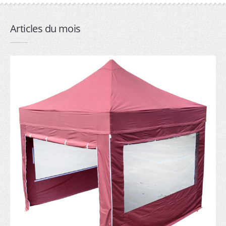
2mx2m (6)
3mx2m (7)
Articles du mois
3mx3m (6)
4.5mx3m (7)
6mx3m (6)
Professionnelle
1.5mx1.5m (6)
2mx2m (7)
3mx2m (8)
3mx3m (7)
4.5mx3m (8)
6mx3m (6)
9mx3m (5)