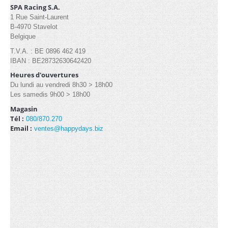
Industrielle/Pagode (13)
SPA Racing S.A.
1 Rue Saint-Laurent
B-4970 Stavelot
Belgique
CONTACT
T.V.A. : BE 0896 462 419
IBAN : BE28732630642420
Heures d'ouvertures
Du lundi au vendredi 8h30 > 18h00
Les samedis 9h00 > 18h00
Magasin
Tél :
080/870.270
Email :
ventes@happydays.biz