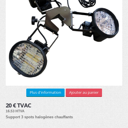
STRUCTURE ALUMINIUM
Murale (8)
Sur pieds (8)
Cadre textile (7)
Cubique (7)
SUPPORTS PUB
Plus d'information
Ajouter au panier
Drapeaux
20 € TVAC
Beachflag (30)
16.53 HTVA
Support 3 spots halogènes chauffants
Bases (8)