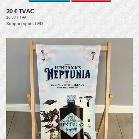
20 € TVAC
Bâche PVC (6)
16.53 HTVA
Autocollants (3)
Support spots LED
Tissu (3)
Panneau alvéolaire (3)
PVC Forex (8)
Dibond (2)
Plexiglass (2)
ACCESSOIRES
Lests (3)
Eclairage (2)