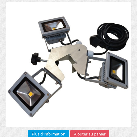
Sur mesure (1)
Bannière pourtour toit (5)
Demi mur imprimé (3)
Roll-up
RECTO (5)
RECTO VERSO (3)
Arches gonflables (1)
Barrière publicitaire
Armature (3)
Bâche PVC (6)
Sac transport (2)
Plus d'information
Ajouter au panier
Impression