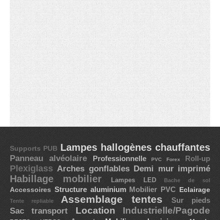
Lampes hallogènes chauffantes
Supports PUB
Panneau alvéolaire
Professionnelle
Roll-up
PVC Forex
Plexiglass
Arches gonflables
Demi mur imprimé
Habillage mobilier
Lampes LED
Bache de sol
Accessoires
Structure aluminium
Mobilier PVC
Eclairage
Assemblage tentes
Sur pieds
Tente repliable
Location
Industrielle/Pagode
Sac transport