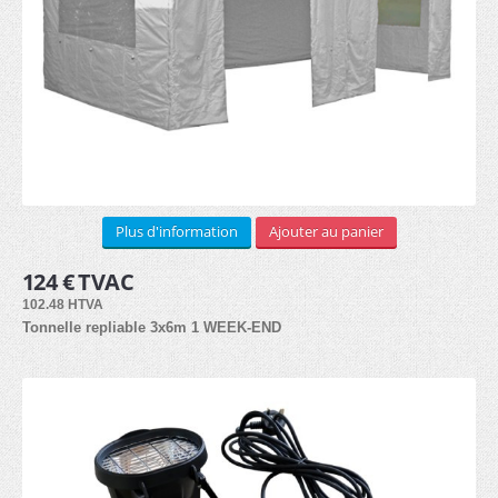
LOCATION
3x3m (3)
3x4.5m (3)
Arches (1)
Plus d'information
Ajouter au panier
3x6m (3)
124 € TVAC
102.48 HTVA
Kit de côtés (2)
Tonnelle repliable 3x6m 1 WEEK-END
Lests (1)
Lampes hallogènes chauffantes (1)
Lampes LED (1)