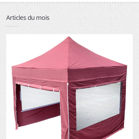
2mx2m (6)
3mx2m (7)
Articles du mois
3mx3m (6)
4.5mx3m (7)
6mx3m (6)
Professionnelle
1.5mx1.5m (6)
2mx2m (7)
3mx2m (8)
3mx3m (7)
4.5mx3m (8)
6mx3m (6)
9mx3m (5)