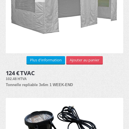
LOCATION
3x3m (3)
3x4.5m (3)
Arches (1)
Plus d'information
Ajouter au panier
3x6m (3)
124 € TVAC
102.48 HTVA
Kit de côtés (2)
Tonnelle repliable 3x6m 1 WEEK-END
Lests (1)
Lampes hallogènes chauffantes (1)
Lampes LED (1)