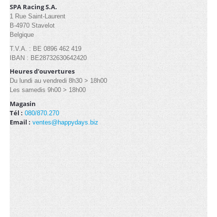
Industrielle/Pagode (13)
SPA Racing S.A.
1 Rue Saint-Laurent
B-4970 Stavelot
Belgique
CONTACT
T.V.A. : BE 0896 462 419
IBAN : BE28732630642420
Heures d'ouvertures
Du lundi au vendredi 8h30 > 18h00
Les samedis 9h00 > 18h00
Magasin
Tél :
080/870.270
Email :
ventes@happydays.biz