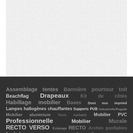
Bannière pourtour toit
Assemblage tentes
Drapeaux
Beachflag
Kit de côtés
Habillage mobilier
Bases
Demi mur imprimé
Lampes hallogènes chauffantes
Supports PUB
Industrielle/Pagode
Mobilier PVC
Mobilier aluminium
Tente repliable
Professionnelle
Murale
Mobilier
RECTO VERSO
RECTO
Arches gonflables
Eclairage