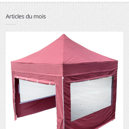
2mx2m (6)
3mx2m (7)
Articles du mois
3mx3m (6)
4.5mx3m (7)
6mx3m (6)
Professionnelle
1.5mx1.5m (6)
2mx2m (7)
3mx2m (8)
3mx3m (7)
4.5mx3m (8)
6mx3m (6)
9mx3m (5)