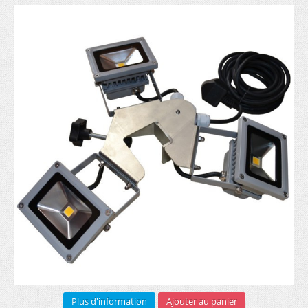
Sur mesure (1)
Bannière pourtour toit (5)
Demi mur imprimé (3)
Roll-up
RECTO (5)
RECTO VERSO (3)
Arches gonflables (1)
Barrière publicitaire
Armature (3)
Bâche PVC (6)
Sac transport (2)
Plus d'information
Ajouter au panier
Impression