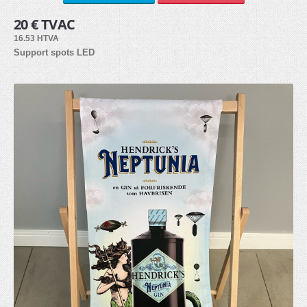
20 € TVAC
Bâche PVC (6)
16.53 HTVA
Autocollants (3)
Support spots LED
Tissu (3)
Panneau alvéolaire (3)
PVC Forex (8)
Dibond (2)
Plexiglass (2)
ACCESSOIRES
Lests (3)
Eclairage (2)