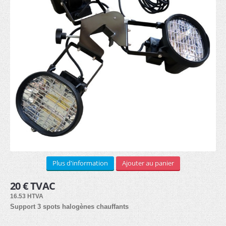
STRUCTURE ALUMINIUM
Murale (8)
Sur pieds (8)
Cadre textile (7)
Cubique (7)
SUPPORTS PUB
Plus d'information
Ajouter au panier
Drapeaux
20 € TVAC
Beachflag (30)
16.53 HTVA
Support 3 spots halogènes chauffants
Bases (8)