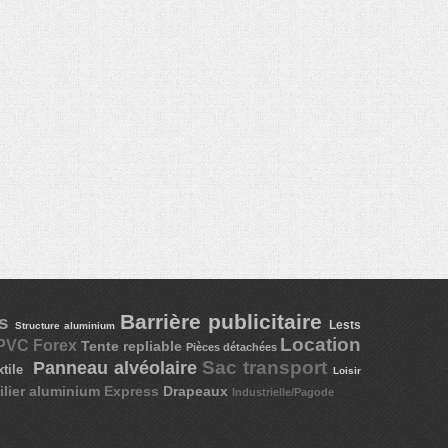
Barrière publicitaire
es
Lests
Structure aluminium
Location
PVC Forex
Tente repliable
Pièces détachées
Panneau alvéolaire
Sac transport
xtile
Loisir
lier aluminium
Express
Drapeaux
Industrielle/Pagode