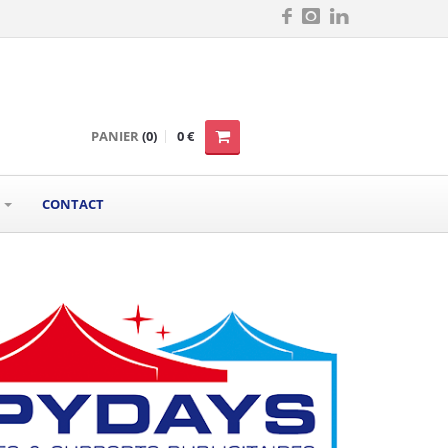
PANIER
(0)
0 €
S
CONTACT