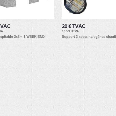
TVAC
20 € TVAC
VA
16.53 HTVA
 repliable 3x6m 1 WEEK-END
Support 3 spots halogènes chauff