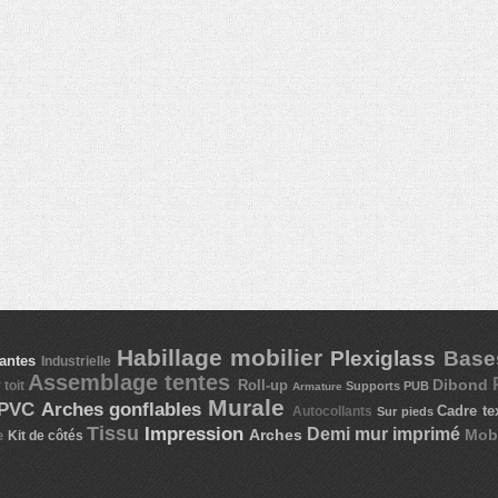
Habillage mobilier
Plexiglass
Bas
fantes
Industrielle
Assemblage tentes
Dibond
Roll-up
 toit
Supports PUB
Armature
Murale
 PVC
Arches gonflables
Cadre te
Autocollants
Sur pieds
Tissu
Impression
Demi mur imprimé
Arches
Mobi
e
Kit de côtés