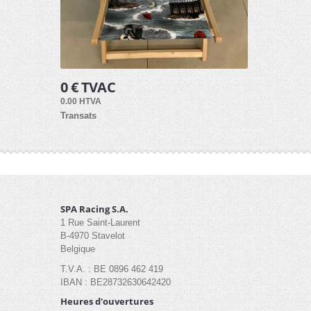
0 € TVAC
0.00 HTVA
Transats
SPA Racing S.A.
1 Rue Saint-Laurent
B-4970 Stavelot
Belgique
T.V.A. : BE 0896 462 419
IBAN : BE28732630642420
Heures d'ouvertures