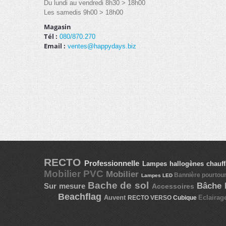
Du lundi au vendredi 8h30 > 18h00
Les samedis 9h00 > 18h00
Magasin
Tél :
080/870.270
Email :
ventes@happydays.biz
RECTO
Professionnelle
Lampes hallogènes chauf
Mobilier PVC
Mobilier
Bannière pourtour
Lampes LED
Bache de sol
Bâche
Sur mesure
Accessoires
Beachflag
Auvent
Eclairag
RECTO VERSO
Cubique