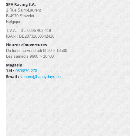
Industrielle/Pagode (13)
SPA Racing S.A.
1 Rue Saint-Laurent
B-4970 Stavelot
Belgique
CONTACT
T.V.A. : BE 0896 462 419
IBAN : BE28732630642420
Heures d'ouvertures
Du lundi au vendredi 8h30 > 18h00
Les samedis 9h00 > 18h00
Magasin
Tél :
080/870.270
Email :
ventes@happydays.biz