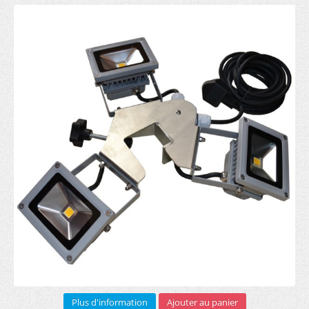
Sur mesure (1)
Bannière pourtour toit (5)
Demi mur imprimé (3)
Roll-up
RECTO (5)
RECTO VERSO (3)
Arches gonflables (1)
Barrière publicitaire
Armature (3)
Bâche PVC (6)
Sac transport (2)
Plus d'information
Ajouter au panier
Impression