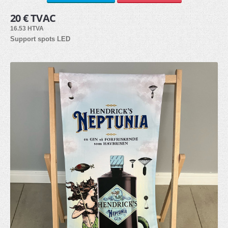
20 € TVAC
Bâche PVC (6)
16.53 HTVA
Autocollants (3)
Support spots LED
Tissu (3)
Panneau alvéolaire (3)
PVC Forex (8)
Dibond (2)
Plexiglass (2)
ACCESSOIRES
Lests (3)
Eclairage (2)