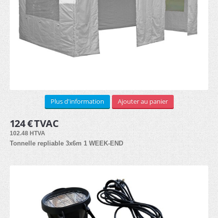
LOCATION
3x3m (3)
3x4.5m (3)
Arches (1)
Plus d'information
Ajouter au panier
3x6m (3)
124 € TVAC
102.48 HTVA
Kit de côtés (2)
Tonnelle repliable 3x6m 1 WEEK-END
Lests (1)
Lampes hallogènes chauffantes (1)
Lampes LED (1)