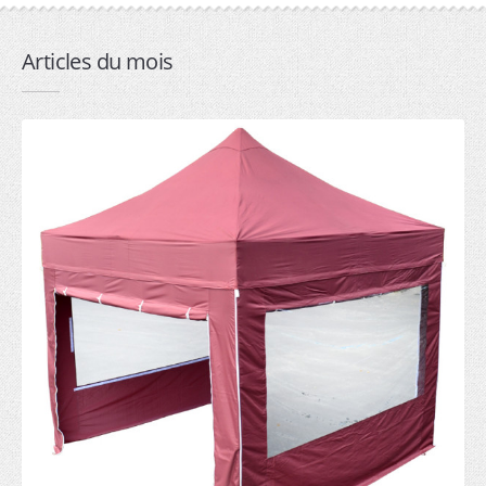
2mx2m (6)
3mx2m (7)
Articles du mois
3mx3m (6)
4.5mx3m (7)
6mx3m (6)
Professionnelle
1.5mx1.5m (6)
2mx2m (7)
3mx2m (8)
3mx3m (7)
4.5mx3m (8)
6mx3m (6)
9mx3m (5)