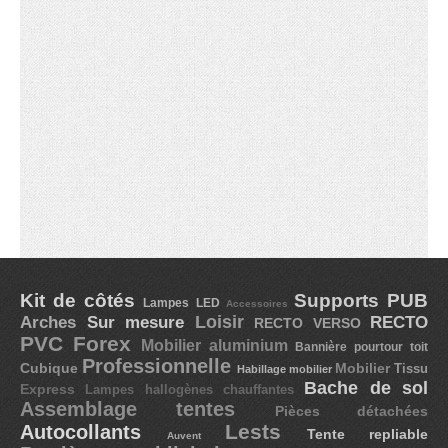
Kit de côtés
Supports PUB
Lampes LED
Accessoires
Arches
Loisir
RECTO
Sur mesure
RECTO VERSO
PVC Forex
Mobilier aluminium
Bannière pourtour toit
Professionnelle
Cubique
Mobilier
Tissu
Habillage mobilier
Bache de sol
Express
Lampes hallogènes chauffantes
Assemblage tentes
Pièces détachées
Lests
Autocollants
Tente repliable
Auvent