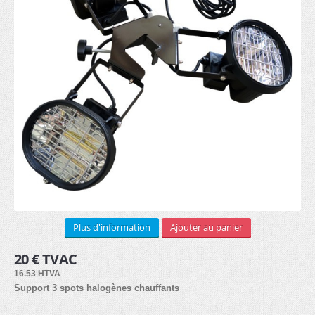
STRUCTURE ALUMINIUM
Murale (8)
Sur pieds (8)
Cadre textile (7)
Cubique (7)
SUPPORTS PUB
Plus d'information
Ajouter au panier
Drapeaux
20 € TVAC
Beachflag (30)
16.53 HTVA
Support 3 spots halogènes chauffants
Bases (8)