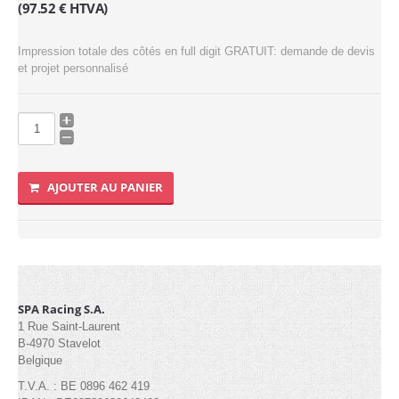
(97.52 € HTVA)
Industrielle
Impression totale des côtés en full digit GRATUIT: demande de devis
2.5mx2.5m (6)
et projet personnalisé
3mx2m (7)
3mx3m (8)
4.5mx3m (9)
AJOUTER AU PANIER
4mx4m (6)
6mx3m (8)
6mx4m (4pieds) (7)
6m Hexagonale (6)
SPA Racing S.A.
8mx4m (6)
1 Rue Saint-Laurent
B-4970 Stavelot
Express
Belgique
T.V.A. : BE 0896 462 419
1.8x1.8m (1)