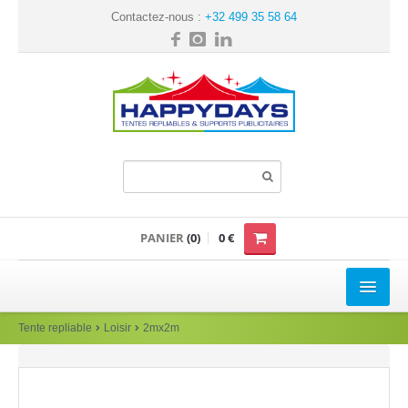
Contactez-nous :
+32 499 35 58 64
PANIER
(0)
0 €
TENTE REPLIABLE
Tente repliable
Loisir
2mx2m
Loisir