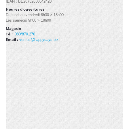
IBAN : BE28732630642420
Heures d'ouvertures
Du lundi au vendredi 8h30 > 18h00
LOCATION
Les samedis 9h00 > 18h00
Magasin
3x3m (3)
Tél :
080/870.270
Email :
ventes@happydays.biz
3x4.5m (3)
Arches (1)
3x6m (3)
Kit de côtés (2)
Lests (1)
Lampes hallogènes chauffantes (1)
Lampes LED (1)