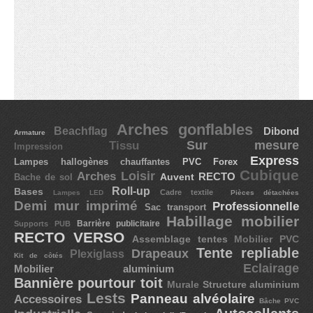
STRUCTURE ALUMINIUM
Murale (8)
Sur pieds (8)
Cadre textile (7)
Arches gonflables
Beachflag
Dibond
Armature
Tissu
Sur mesure
Impression
Cubique (7)
Express
Lampes hallogènes chauffantes
PVC Forex
Cubique
Loisir
Arches
Auvent
RECTO
Bache de sol
Roll-up
Bases
Cadre textile
Lampes LED
Pièces détachées
SUPPORTS PUB
Demi mur imprimé
Professionnelle
Sac transport
Habillage mobilier
Barrière publicitaire
Supports PUB
RECTO VERSO
Assemblage tentes
Mobilier PVC
Drapeaux
Tente repliable
Drapeaux
Plexiglass
Kit de côtés
Eclairage
Mobilier aluminium
Beachflag (30)
Bannière pourtour toit
Murale
Structure aluminium
Bases (8)
Lests
Panneau alvéolaire
Accessoires
Bâche PVC