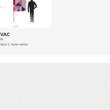
TVAC
VA
alco L recto verso