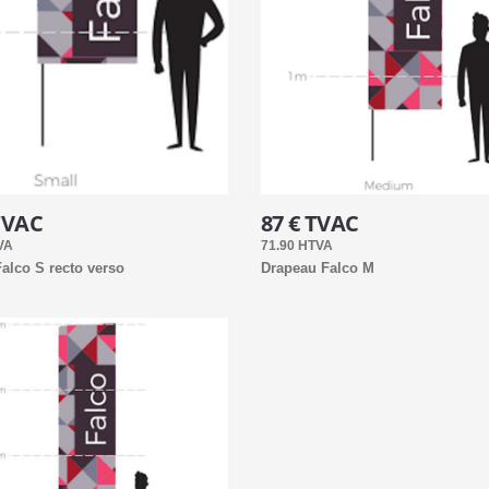
TVAC
87 € TVAC
VA
71.90 HTVA
alco S recto verso
Drapeau Falco M