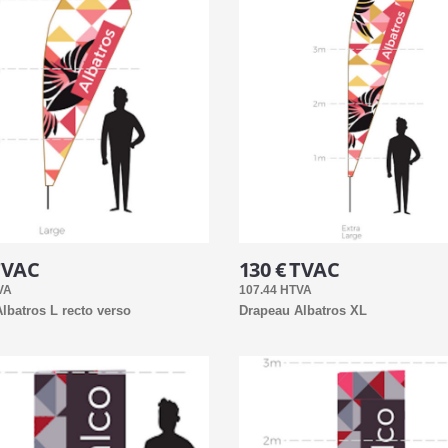
TVAC
130 € TVAC
VA
107.44 HTVA
lbatros L recto verso
Drapeau Albatros XL