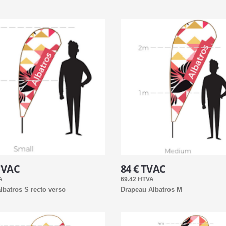
TVAC
84 € TVAC
A
69.42 HTVA
lbatros S recto verso
Drapeau Albatros M