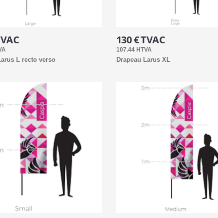
TVAC
130 € TVAC
VA
107.44 HTVA
arus L recto verso
Drapeau Larus XL