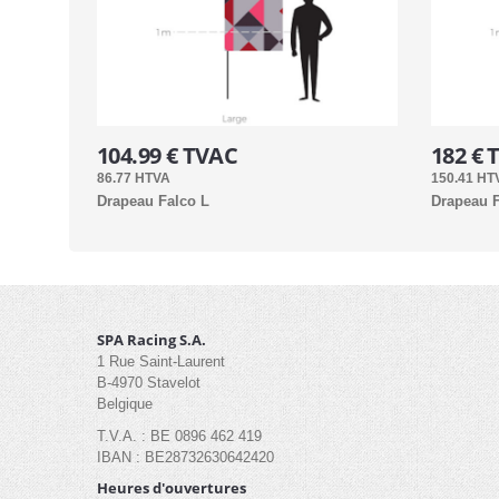
104.99 € TVAC
182 € 
86.77 HTVA
150.41 HT
Drapeau Falco L
Drapeau F
SPA Racing S.A.
1 Rue Saint-Laurent
B-4970 Stavelot
Belgique
T.V.A. : BE 0896 462 419
IBAN : BE28732630642420
Heures d'ouvertures