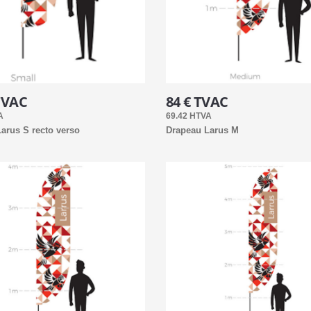
TVAC
84 € TVAC
A
69.42 HTVA
arus S recto verso
Drapeau Larus M