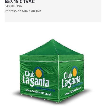
657.15 € TVAC
Assemblage tentes (11)
543.10 HTVA
Impression totale du toit
Mobilier (2)
Mobilier PVC (6)
Mobilier aluminium (5)
Habillage mobilier (2)
Auvent (3)
Bache de sol (1)
PIÈCES DÉTACHÉES
Loisir (8)
Professionnelle (10)