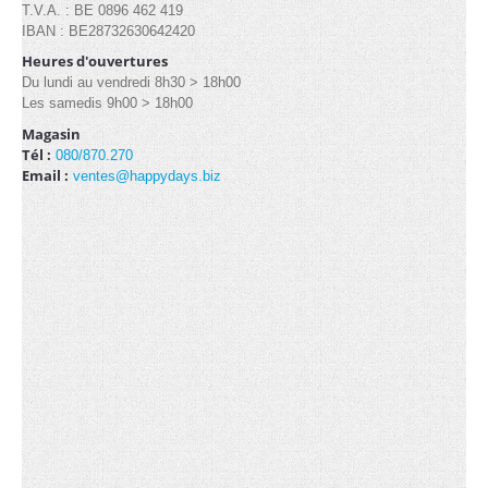
T.V.A. : BE 0896 462 419
IBAN : BE28732630642420
Heures d'ouvertures
Du lundi au vendredi 8h30 > 18h00
Les samedis 9h00 > 18h00
Magasin
Tél :
080/870.270
Email :
ventes@happydays.biz