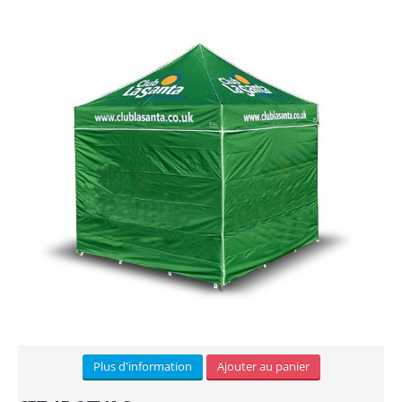
Bâche PVC (6)
Autocollants (3)
Tissu (3)
Panneau alvéolaire (3)
PVC Forex (8)
Dibond (2)
Plexiglass (2)
ACCESSOIRES
Lests (3)
Plus d'information
Ajouter au panier
Eclairage (2)