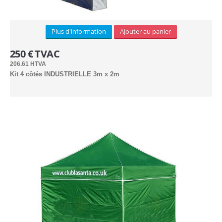
LOCATION
Plus d'information
Ajouter au panier
250 € TVAC
3x3m (3)
206.61 HTVA
Kit 4 côtés INDUSTRIELLE 3m x 2m
3x4.5m (3)
Arches (1)
3x6m (3)
Kit de côtés (2)
Lests (1)
Lampes hallogènes chauffantes (1)
Lampes LED (1)