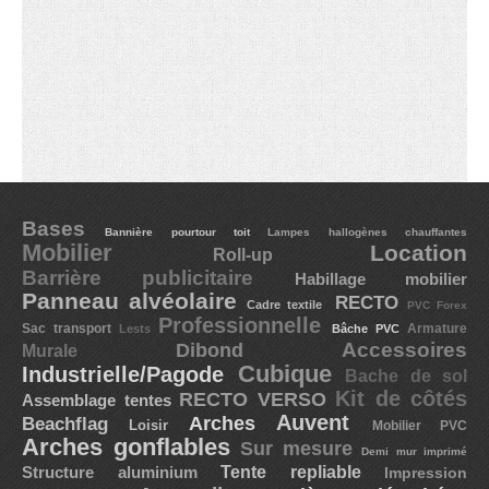
Bases
Bannière pourtour toit
Lampes hallogènes chauffantes
Mobilier
Location
Roll-up
Barrière publicitaire
Habillage mobilier
Panneau alvéolaire
RECTO
Cadre textile
PVC Forex
Professionnelle
Sac transport
Lests
Bâche PVC
Armature
Accessoires
Dibond
Murale
Cubique
Industrielle/Pagode
Bache de sol
Kit de côtés
RECTO VERSO
Assemblage tentes
Auvent
Arches
Beachflag
Loisir
Mobilier PVC
Arches gonflables
Sur mesure
Demi mur imprimé
Tente repliable
Structure aluminium
Impression