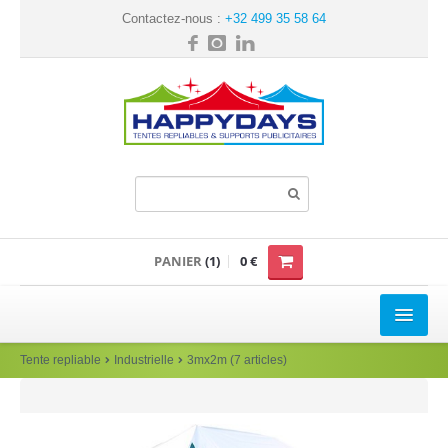
Contactez-nous :
+32 499 35 58 64
PANIER
(1)
0 €
TENTE REPLIABLE
Tente repliable
Industrielle
3mx2m (7 articles)
Loisir