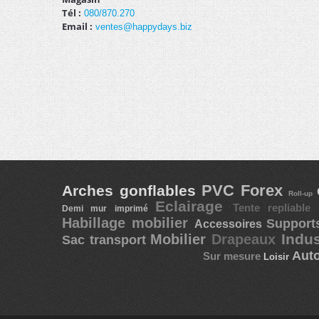
Tél :
080/870.270
Email :
ventes@happydays.biz
PVC Forex
Arches gonflables
Roll-up
Eclairage
Tente repliable
Demi mur imprimé
Habillage mobilier
Suppor
Accessoires
Indus
Mobilier
Drapeaux
Sac transport
Auto
Sur mesure
Loisir