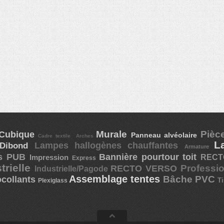
Cubique
Murale
Pièc
Panneau alvéolaire
Cadre textile
Arches
L
Lampes hallogènes chauffantes
Dibond
Armature
ts PUB
Bannière pourtour toit
REC
Impression
Express
trielle
Professi
RECTO VERSO
Industrielle/Pagode
Assemblage tentes
Bâche PVC
collants
T
Plexiglass