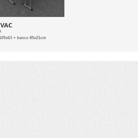
TVAC
A
 105x63 + bancs 85x21cm