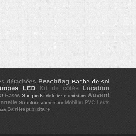
Beachflag
es détachées
Bache de sol
ampes LED
Location
Kit de côtés
Auvent
Bases
TO
Sur pieds
Mobilier aluminium
onnelle
Mobilier PVC
Lests
Structure aluminium
Barrière publicitaire
issu