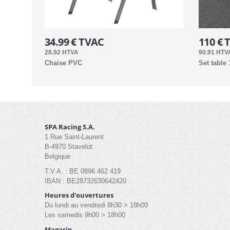
34.99 € TVAC
110 € 
28.92 HTVA
90.91 HTV
Chaise PVC
Set table
SPA Racing S.A.
1 Rue Saint-Laurent
B-4970 Stavelot
Belgique
T.V.A. : BE 0896 462 419
IBAN : BE28732630642420
Heures d'ouvertures
Du lundi au vendredi 8h30 > 18h00
Les samedis 9h00 > 18h00
Magasin