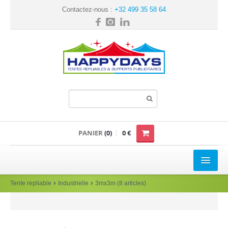
Contactez-nous :
+32 499 35 58 64
PANIER
(0)
0 €
TENTE REPLIABLE
Tente repliable
Industrielle
3mx3m (8 articles)
Loisir