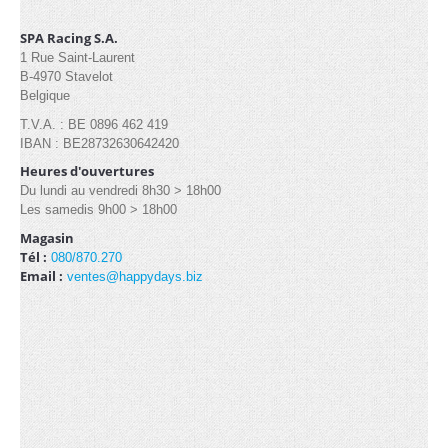
SPA Racing S.A.
1 Rue Saint-Laurent
B-4970 Stavelot
Belgique
T.V.A. : BE 0896 462 419
IBAN : BE28732630642420
Heures d'ouvertures
Du lundi au vendredi 8h30 > 18h00
Les samedis 9h00 > 18h00
Magasin
Tél :
080/870.270
Email :
ventes@happydays.biz