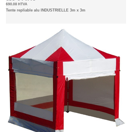
690.08 HTVA
Industrielle
Tente repliable alu INDUSTRIELLE 3m x 3m
2.5mx2.5m (6)
3mx2m (7)
3mx3m (8)
4.5mx3m (9)
4mx4m (6)
6mx3m (8)
6mx4m (4pieds) (7)
6m Hexagonale (6)
8mx4m (6)
Express
1.8x1.8m (1)