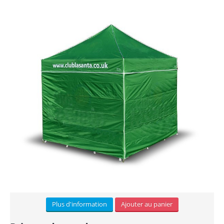
Bâche PVC (6)
Autocollants (3)
Tissu (3)
Panneau alvéolaire (3)
PVC Forex (8)
Dibond (2)
Plexiglass (2)
ACCESSOIRES
Lests (3)
Plus d'information
Ajouter au panier
Eclairage (2)