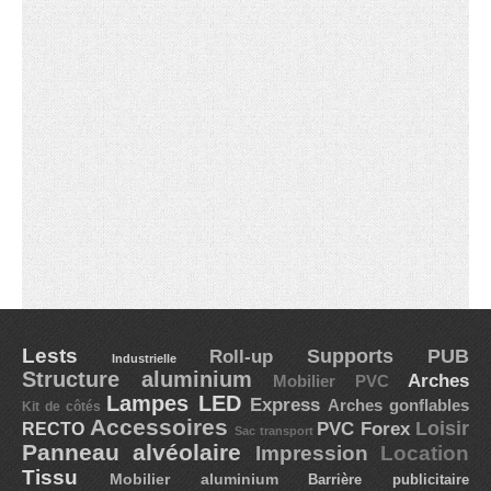
Lests
Supports PUB
Roll-up
Industrielle
Structure aluminium
Arches
Mobilier PVC
Lampes LED
Express
Arches gonflables
Kit de côtés
Accessoires
Loisir
RECTO
PVC Forex
Sac transport
Panneau alvéolaire
Impression
Location
Tissu
Mobilier aluminium
Barrière publicitaire