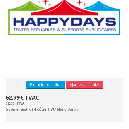
Sur mesure (1)
Bannière pourtour toit (5)
Demi mur imprimé (3)
Roll-up
RECTO (5)
RECTO VERSO (3)
Arches gonflables (1)
Barrière publicitaire
Plus d'information
Ajouter au panier
Armature (3)
62.99 € TVAC
52.06 HTVA
Bâche PVC (6)
Supplément kit 4 côtés PVC blanc 3m x3m
Sac transport (2)
Impression